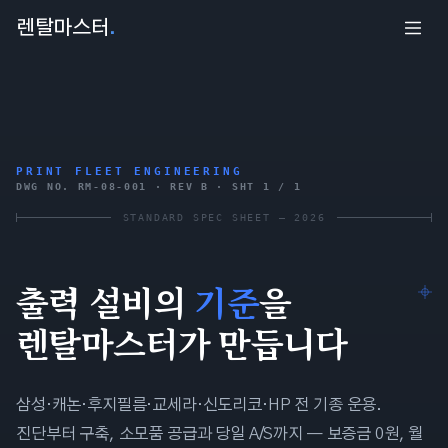
렌탈마스터
.
PRINT FLEET ENGINEERING
DWG NO. RM-08-001 · REV B · SHT 1 / 1
STANDARD SPEC SHEET — 2026
출력 설비의
기준
을
렌탈마스터
가 만듭니다
삼성·캐논·후지필름·교세라·신도리코·HP 전 기종 운용.
진단부터 구축, 소모품 공급과 당일 A/S까지 — 보증금 0원, 월