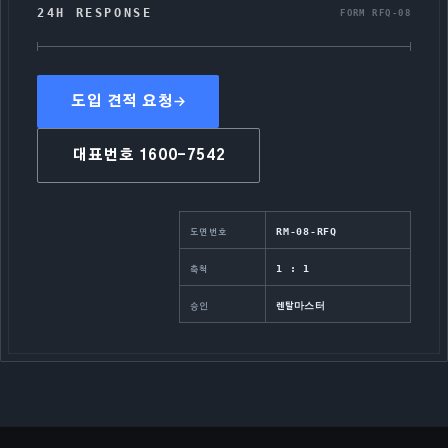
24H RESPONSE
FORM RFQ-08
도입 견적 요청
대표번호
1600-7542
RM-08-RFQ
도면번호
1 : 1
축척
렌탈마스터
승인