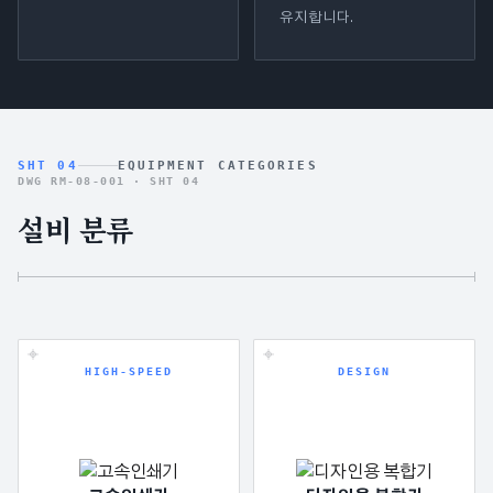
유지합니다.
SHT 04
EQUIPMENT CATEGORIES
DWG RM-08-001 ·
SHT 04
설비 분류
HIGH-SPEED
DESIGN