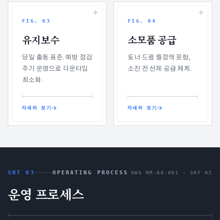
FIG.
03
FIG.
04
유지보수
소모품 공급
당일 출동 표준. 예방 점검
토너·드럼 월정액 포함,
주기 운영으로 다운타임
소진 전 선제 공급 체계.
최소화.
자세히 보기
자세히 보기
SHT 03
OPERATING PROCESS
DWG RM-08-001 ·
SHT 03
운영 프로세스