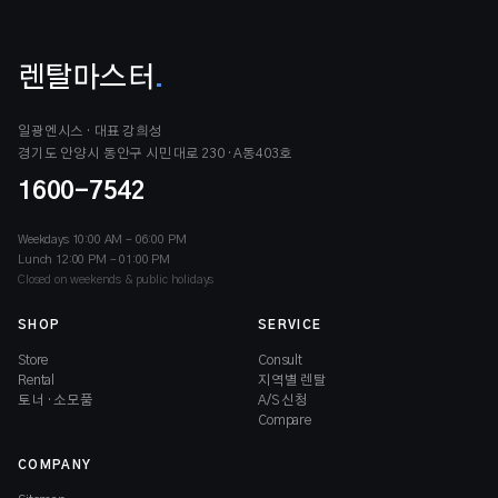
렌탈마스터
.
일광엔시스 · 대표 강희성
경기도 안양시 동안구 시민대로 230 · A동403호
1600-7542
Weekdays 10:00 AM – 06:00 PM
Lunch 12:00 PM – 01:00 PM
Closed on weekends & public holidays
SHOP
SERVICE
Store
Consult
Rental
지역별 렌탈
토너 · 소모품
A/S 신청
Compare
COMPANY