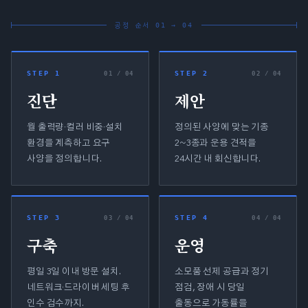
공정 순서 01 → 04
STEP 1
STEP 2
0
1
/ 04
0
2
/ 04
진단
제안
월 출력량·컬러 비중·설치
정의된 사양에 맞는 기종
환경을 계측하고 요구
2~3종과 운용 견적을
사양을 정의합니다.
24시간 내 회신합니다.
STEP 3
STEP 4
0
3
/ 04
0
4
/ 04
구축
운영
평일 3일 이내 방문 설치.
소모품 선제 공급과 정기
네트워크·드라이버 세팅 후
점검, 장애 시 당일
인수 검수까지.
출동으로 가동률을