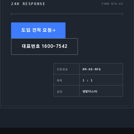
24H RESPONSE
FORM RFQ-08
도입 견적 요청
대표번호
1600-7542
RM-08-RFQ
도면번호
1 : 1
축척
렌탈마스터
승인