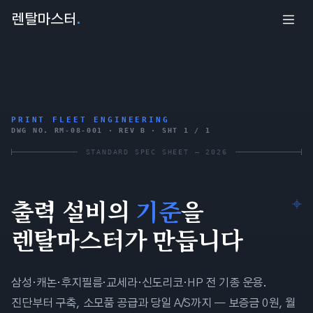
렌탈마스터
.
PRINT FLEET ENGINEERING
DWG NO. RM-08-001 · REV B · SHT 1 / 1
STANDARD SPEC SHEET — 2026
출력 설비의
기준
을
렌탈마스터
가 만듭니다
삼성·캐논·후지필름·교세라·신도리코·HP 전 기종 운용.
진단부터 구축, 소모품 공급과 당일 A/S까지 — 보증금 0원, 월