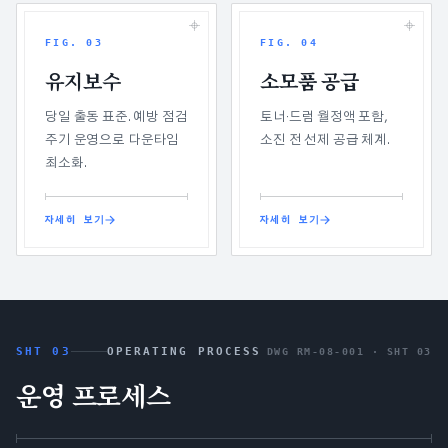
FIG.
03
FIG.
04
유지보수
소모품 공급
당일 출동 표준. 예방 점검
토너·드럼 월정액 포함,
주기 운영으로 다운타임
소진 전 선제 공급 체계.
최소화.
자세히 보기
자세히 보기
SHT 03
OPERATING PROCESS
DWG RM-08-001 ·
SHT 03
운영 프로세스