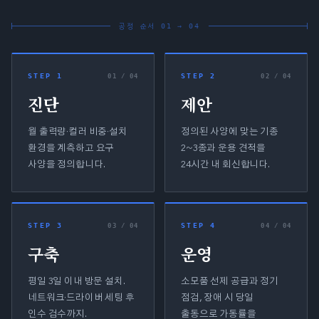
공정 순서 01 → 04
STEP 1
STEP 2
0
1
/ 04
0
2
/ 04
진단
제안
월 출력량·컬러 비중·설치
정의된 사양에 맞는 기종
환경을 계측하고 요구
2~3종과 운용 견적을
사양을 정의합니다.
24시간 내 회신합니다.
STEP 3
STEP 4
0
3
/ 04
0
4
/ 04
구축
운영
평일 3일 이내 방문 설치.
소모품 선제 공급과 정기
네트워크·드라이버 세팅 후
점검, 장애 시 당일
인수 검수까지.
출동으로 가동률을