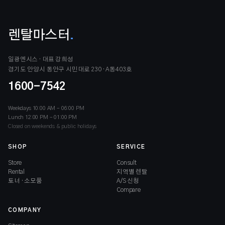
렌탈마스터
.
일광엔시스 · 대표 강희성
경기도 안양시 동안구 시민대로 230 · A동403호
1600-7542
Weekdays 10:00 AM – 06:00 PM
Lunch 12:00 PM – 01:00 PM
Closed on weekends & public holidays
SHOP
SERVICE
Store
Consult
Rental
지역별 렌탈
토너 · 소모품
A/S 신청
Compare
COMPANY