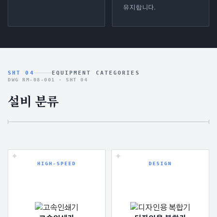
유지합니다.
SHT 04
EQUIPMENT CATEGORIES
DWG RM-08-001 ·
SHT 04
설비 분류
HIGH-SPEED
DESIGN