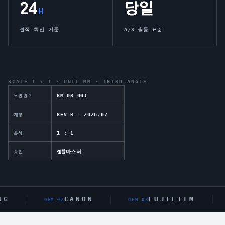
24
당일
H
견적 회신 기준
A/S 출동 표준
SCALE 1 : 1 · UNIT MM · THIRD ANGLE
RM-08-001
도면번호
REV B — 2026.07
개정
1 : 1
축척
렌탈마스터
승인
G
CANON
FUJIFILM
OEM 0
2
OEM 0
3