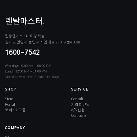
렌탈마스터
.
일광엔시스 · 대표 강희성
경기도 안양시 동안구 시민대로 230 · A동403호
1600-7542
Weekdays 10:00 AM – 06:00 PM
Lunch 12:00 PM – 01:00 PM
Closed on weekends & public holidays
SHOP
SERVICE
Store
Consult
Rental
지역별 렌탈
토너 · 소모품
A/S 신청
Compare
COMPANY