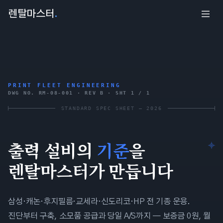
렌탈마스터
.
PRINT FLEET ENGINEERING
DWG NO. RM-08-001 · REV B · SHT 1 / 1
STANDARD SPEC SHEET — 2026
출력 설비의
기준
을
렌탈마스터
가 만듭니다
삼성·캐논·후지필름·교세라·신도리코·HP 전 기종 운용.
진단부터 구축, 소모품 공급과 당일 A/S까지 — 보증금 0원, 월