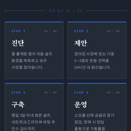
공정 순서 01 → 04
STEP 1
STEP 2
0
1
/ 04
0
2
/ 04
진단
제안
월 출력량·컬러 비중·설치
정의된 사양에 맞는 기종
환경을 계측하고 요구
2~3종과 운용 견적을
사양을 정의합니다.
24시간 내 회신합니다.
STEP 3
STEP 4
0
3
/ 04
0
4
/ 04
구축
운영
평일 3일 이내 방문 설치.
소모품 선제 공급과 정기
네트워크·드라이버 세팅 후
점검, 장애 시 당일
인수 검수까지.
출동으로 가동률을