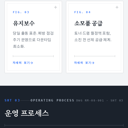
FIG.
03
FIG.
04
유지보수
소모품 공급
당일 출동 표준. 예방 점검
토너·드럼 월정액 포함,
주기 운영으로 다운타임
소진 전 선제 공급 체계.
최소화.
자세히 보기
자세히 보기
SHT 03
OPERATING PROCESS
DWG RM-08-001 ·
SHT 03
운영 프로세스