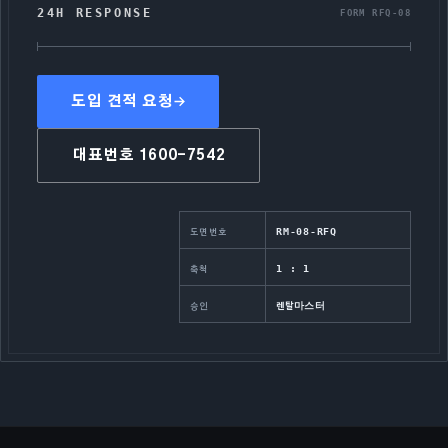
24H RESPONSE
FORM RFQ-08
도입 견적 요청
대표번호
1600-7542
RM-08-RFQ
도면번호
1 : 1
축척
렌탈마스터
승인