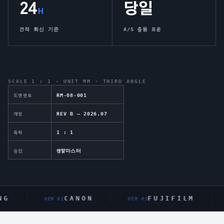
24
당일
H
견적 회신 기준
A/S 출동 표준
SCALE 1 : 1 · UNIT MM · THIRD ANGLE
RM-08-001
도면번호
REV B — 2026.07
개정
1 : 1
축척
렌탈마스터
승인
G
CANON
FUJIFILM
OEM 0
2
OEM 0
3