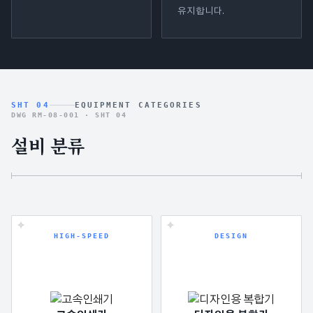
유지합니다.
SHT 04
EQUIPMENT CATEGORIES
DWG RM-08-001 ·
SHT 04
설비 분류
HIGH-SPEED
DESIGN