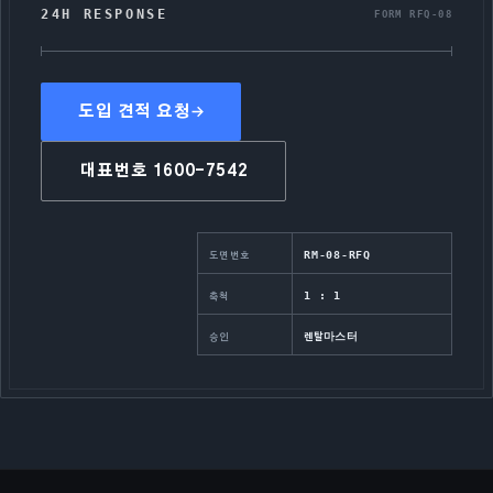
24H RESPONSE
FORM RFQ-08
도입 견적 요청
대표번호
1600-7542
RM-08-RFQ
도면번호
1 : 1
축척
렌탈마스터
승인