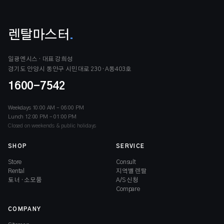
렌탈마스터
.
일광엔시스 · 대표 강희성
경기도 안양시 동안구 시민대로 230 · A동403호
1600-7542
Weekdays 10:00 AM – 06:00 PM
Lunch 12:00 PM – 01:00 PM
Closed on weekends & public holidays
SHOP
SERVICE
Store
Consult
Rental
지역별 렌탈
토너 · 소모품
A/S 신청
Compare
COMPANY