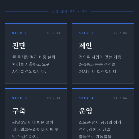
공정 순서 01 → 04
STEP 1
STEP 2
0
1
/ 04
0
2
/ 04
진단
제안
월 출력량·컬러 비중·설치
정의된 사양에 맞는 기종
환경을 계측하고 요구
2~3종과 운용 견적을
사양을 정의합니다.
24시간 내 회신합니다.
STEP 3
STEP 4
0
3
/ 04
0
4
/ 04
구축
운영
평일 3일 이내 방문 설치.
소모품 선제 공급과 정기
네트워크·드라이버 세팅 후
점검, 장애 시 당일
인수 검수까지.
출동으로 가동률을