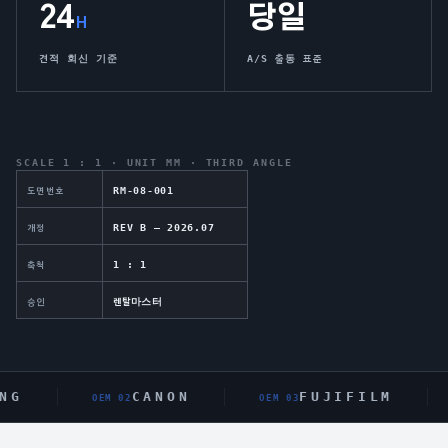
24
당일
H
견적 회신 기준
A/S 출동 표준
SCALE 1 : 1 · UNIT MM · THIRD ANGLE
RM-08-001
도면번호
REV B — 2026.07
개정
1 : 1
축척
렌탈마스터
승인
G
CANON
FUJIFILM
OEM 0
2
OEM 0
3