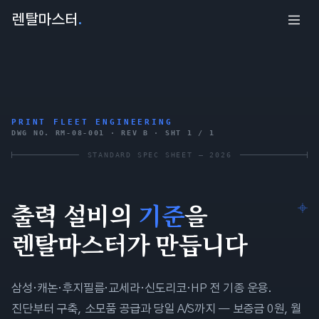
렌탈마스터
.
PRINT FLEET ENGINEERING
DWG NO. RM-08-001 · REV B · SHT 1 / 1
STANDARD SPEC SHEET — 2026
출력 설비의
기준
을
렌탈마스터
가 만듭니다
삼성·캐논·후지필름·교세라·신도리코·HP 전 기종 운용.
진단부터 구축, 소모품 공급과 당일 A/S까지 — 보증금 0원, 월