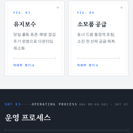
FIG.
03
FIG.
04
유지보수
소모품 공급
당일 출동 표준. 예방 점검
토너·드럼 월정액 포함,
주기 운영으로 다운타임
소진 전 선제 공급 체계.
최소화.
자세히 보기
자세히 보기
SHT 03
OPERATING PROCESS
DWG RM-08-001 ·
SHT 03
운영 프로세스