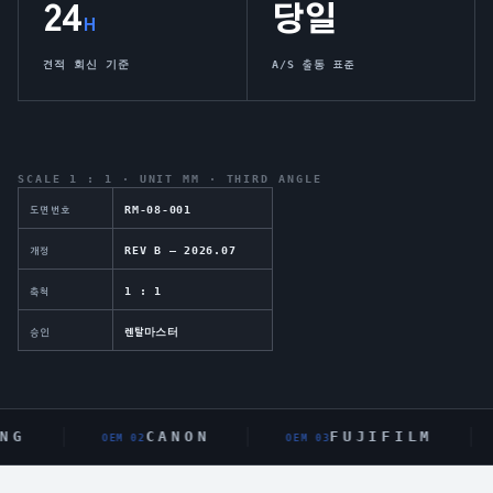
24
당일
H
견적 회신 기준
A/S 출동 표준
SCALE 1 : 1 · UNIT MM · THIRD ANGLE
RM-08-001
도면번호
REV B — 2026.07
개정
1 : 1
축척
렌탈마스터
승인
NG
CANON
FUJIFILM
OEM 0
2
OEM 0
3