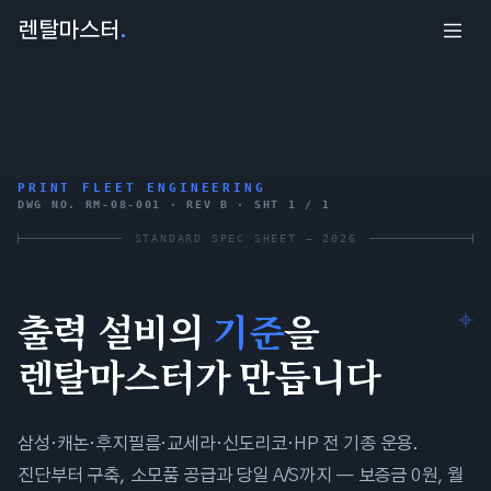
렌탈마스터
.
PRINT FLEET ENGINEERING
DWG NO. RM-08-001 · REV B · SHT 1 / 1
STANDARD SPEC SHEET — 2026
출력 설비의
기준
을
렌탈마스터
가 만듭니다
삼성·캐논·후지필름·교세라·신도리코·HP 전 기종 운용.
진단부터 구축, 소모품 공급과 당일 A/S까지 — 보증금 0원, 월