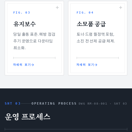
FIG.
03
FIG.
04
유지보수
소모품 공급
당일 출동 표준. 예방 점검
토너·드럼 월정액 포함,
주기 운영으로 다운타임
소진 전 선제 공급 체계.
최소화.
자세히 보기
자세히 보기
SHT 03
OPERATING PROCESS
DWG RM-08-001 ·
SHT 03
운영 프로세스