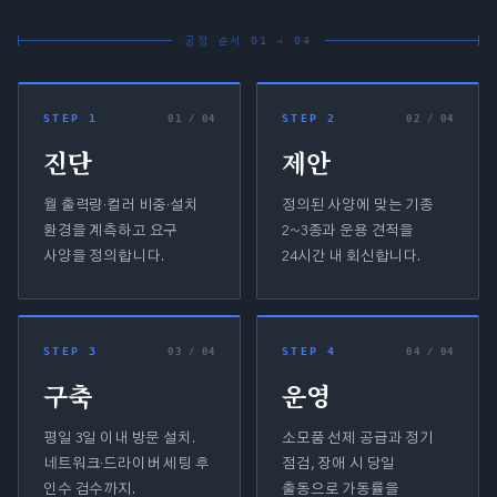
공정 순서 01 → 04
STEP 1
STEP 2
0
1
/ 04
0
2
/ 04
진단
제안
월 출력량·컬러 비중·설치
정의된 사양에 맞는 기종
환경을 계측하고 요구
2~3종과 운용 견적을
사양을 정의합니다.
24시간 내 회신합니다.
STEP 3
STEP 4
0
3
/ 04
0
4
/ 04
구축
운영
평일 3일 이내 방문 설치.
소모품 선제 공급과 정기
네트워크·드라이버 세팅 후
점검, 장애 시 당일
인수 검수까지.
출동으로 가동률을