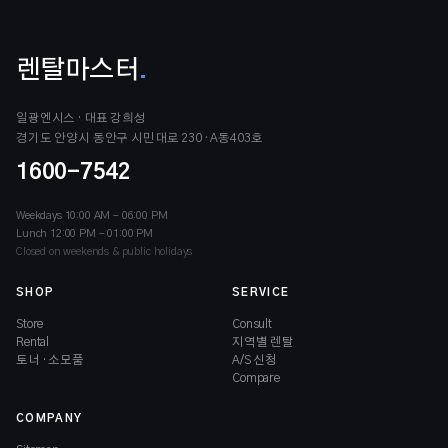
렌탈마스터
.
일광엔시스 · 대표 강희성
경기도 안양시 동안구 시민대로 230 · A동403호
1600-7542
Weekdays 10:00 AM – 06:00 PM
Lunch 12:00 PM – 01:00 PM
Closed on weekends & public holidays
SHOP
SERVICE
Store
Consult
Rental
지역별 렌탈
토너 · 소모품
A/S 신청
Compare
COMPANY