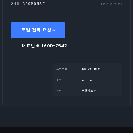
24H RESPONSE
FORM RFQ-08
도입 견적 요청
대표번호
1600-7542
RM-08-RFQ
도면번호
1 : 1
축척
렌탈마스터
승인