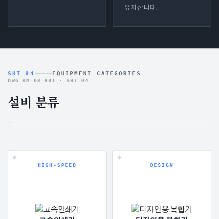
유지합니다.
SHT 04
EQUIPMENT CATEGORIES
DWG RM-08-001 ·
SHT 04
설비 분류
HIGH-SPEED
DESIGN